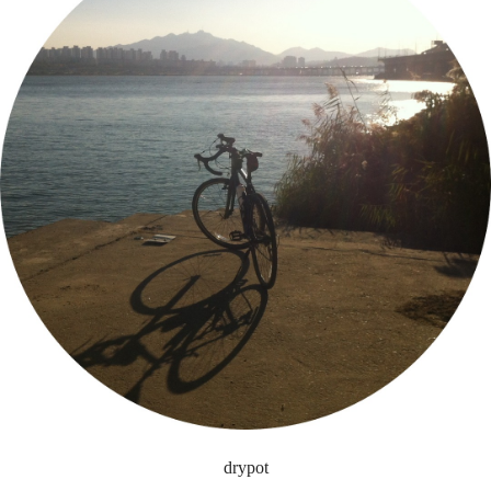
drypot