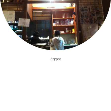
drypot