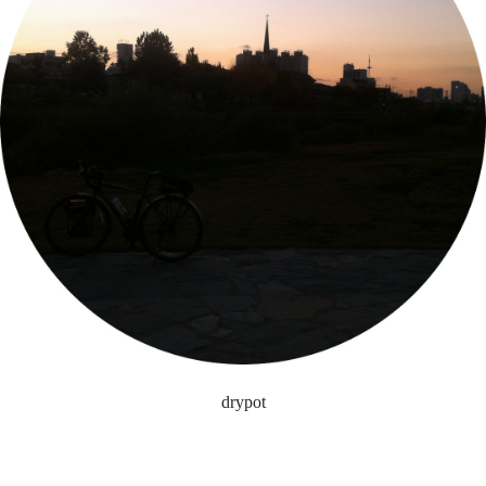
drypot