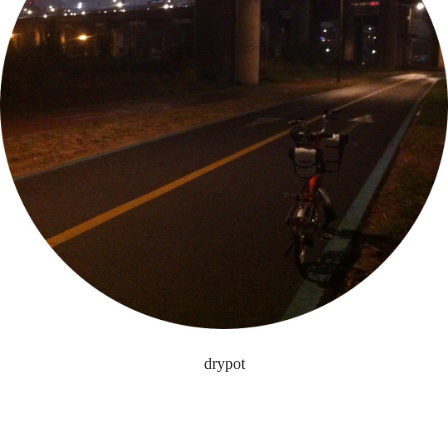
drypot