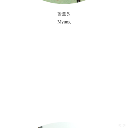
할로원
Myung