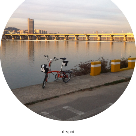
drypot