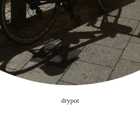
drypot