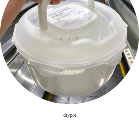
drypot