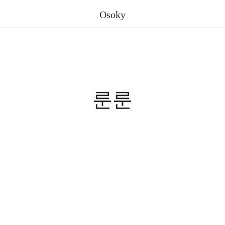
Osoky
룬룬