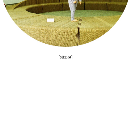
[súːprə]